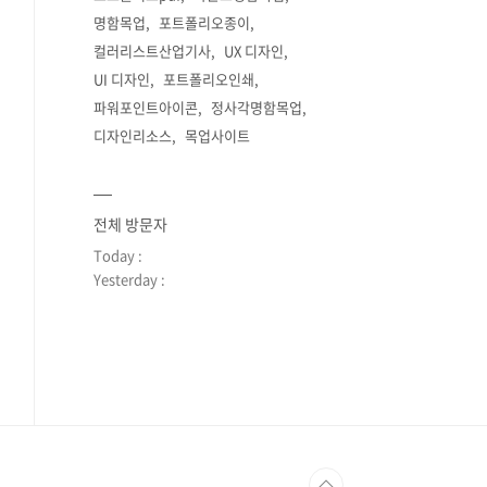
명함목업
포트폴리오종이
컬러리스트산업기사
UX 디자인
UI 디자인
포트폴리오인쇄
파워포인트아이콘
정사각명함목업
디자인리소스
목업사이트
전체 방문자
Today :
Yesterday :