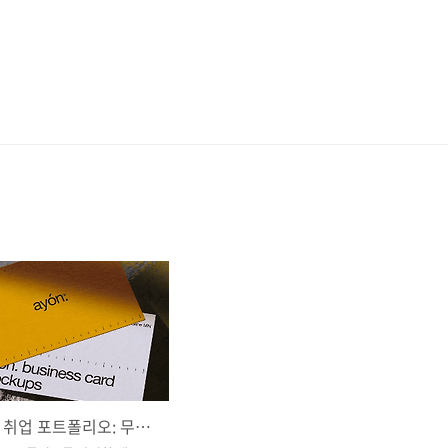
디자이너 취업 포트폴리오: 무료 명함 목업 psd 15종 다운로드