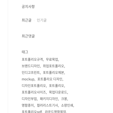
공지사항
최근글
인기글
최근댓글
태그
포트폴리오규격
무료목업
브랜드디자인
취업포트폴리오
인디고프린트
포트폴리오제본
mockup
포트폴리오 디자인
디자인포트폴리오
포트폴리오
포트폴리오사이즈
목업다운로드
디자인부업
패키지디자인
크몽
명함종이
컬러리스트기사
소량인쇄
포트폴리오pdf
라운드명함목업