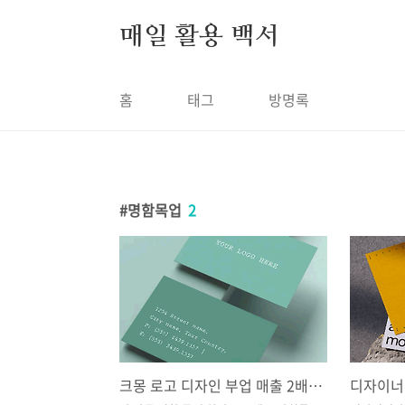
본문 바로가기
매일 활용 백서
홈
태그
방명록
명함목업
2
크몽 로고 디자인 부업 매출 2배 올리는 방법, 이런 목업 다운로드!